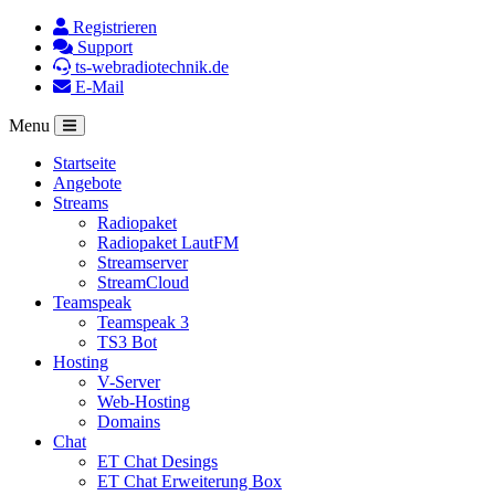
Registrieren
Support
ts-webradiotechnik.de
E-Mail
Menu
Startseite
Angebote
Streams
Radiopaket
Radiopaket LautFM
Streamserver
StreamCloud
Teamspeak
Teamspeak 3
TS3 Bot
Hosting
V-Server
Web-Hosting
Domains
Chat
ET Chat Desings
ET Chat Erweiterung Box