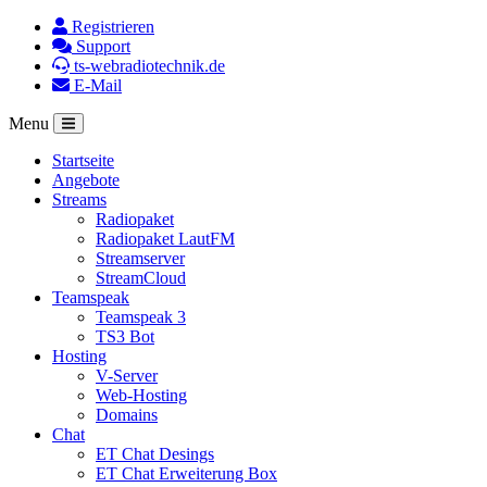
Registrieren
Support
ts-webradiotechnik.de
E-Mail
Menu
Startseite
Angebote
Streams
Radiopaket
Radiopaket LautFM
Streamserver
StreamCloud
Teamspeak
Teamspeak 3
TS3 Bot
Hosting
V-Server
Web-Hosting
Domains
Chat
ET Chat Desings
ET Chat Erweiterung Box